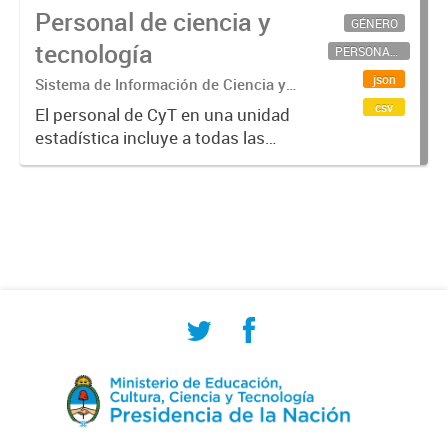
Personal de ciencia y
GÉNERO
tecnología
PERSONAL CIENTÍFICO-TECNOLÓGICO
json
Sistema de Información de Ciencia y
Tecnología Argentino (SICYTAR)
csv
El personal de CyT en una unidad
estadística incluye a todas las
personas involucradas
directamente en I+D así como a
aquellas que brindan servicios
directos para las actividades de I +
D (como...