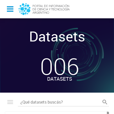
Datasets
-
006
DATASETS