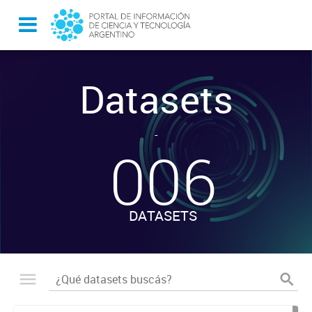
Datasets
-
006
DATASETS