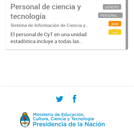
Personal de ciencia y
GÉNERO
tecnología
PERSONAL CIENTÍFICO-TECNOLÓGICO
json
Sistema de Información de Ciencia y
Tecnología Argentino (SICYTAR)
csv
El personal de CyT en una unidad
estadística incluye a todas las
personas involucradas
directamente en I+D así como a
aquellas que brindan servicios
directos para las actividades de I +
D (como...