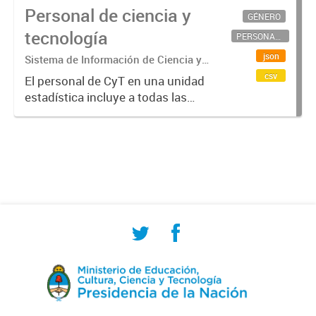
Personal de ciencia y
GÉNERO
tecnología
PERSONAL CIENTÍFICO-TECNOLÓGICO
json
Sistema de Información de Ciencia y
Tecnología Argentino (SICYTAR)
csv
El personal de CyT en una unidad
estadística incluye a todas las
personas involucradas
directamente en I+D así como a
aquellas que brindan servicios
directos para las actividades de I +
D (como...