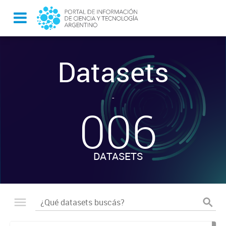
Datasets
-
006
DATASETS