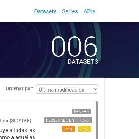
Datasets
Series
APIs
006
DATASETS
Ordenar por
GÉNERO
ntino (SICYTAR)
PERSONAL CIENTÍFICO-TECNOLÓGICO
json
csv
uye a todas las
como a aquellas