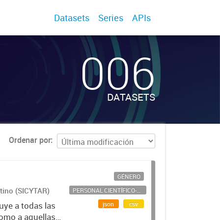
Datasets
Series
APIs
006
DATASETS
Ordenar por
GÉNERO
ntino (SICYTAR)
PERSONAL CIENTÍFICO-TECNOLÓGICO
json
csv
uye a todas las
como a aquellas