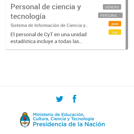
Personal de ciencia y
GÉNERO
tecnología
PERSONAL CIENTÍFICO-TECNOLÓGICO
json
Sistema de Información de Ciencia y
Tecnología Argentino (SICYTAR)
csv
El personal de CyT en una unidad
estadística incluye a todas las
personas involucradas
directamente en I+D así como a
aquellas que brindan servicios
directos para las actividades de I +
D (como...