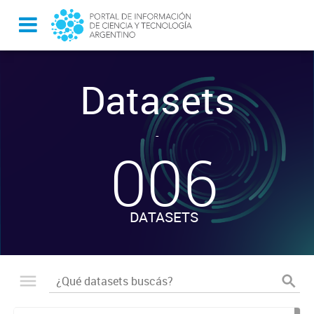
Datasets
-
006
DATASETS