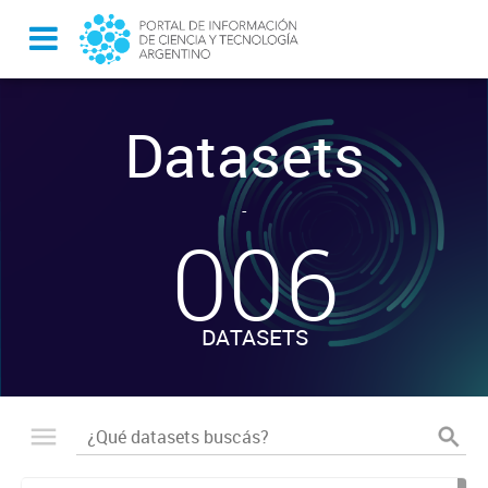
Datasets
-
006
DATASETS