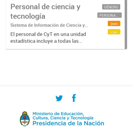
Personal de ciencia y
GÉNERO
tecnología
PERSONAL CIENTÍFICO-TECNOLÓGICO
json
Sistema de Información de Ciencia y
Tecnología Argentino (SICYTAR)
csv
El personal de CyT en una unidad
estadística incluye a todas las
personas involucradas
directamente en I+D así como a
aquellas que brindan servicios
directos para las actividades de I +
D (como...