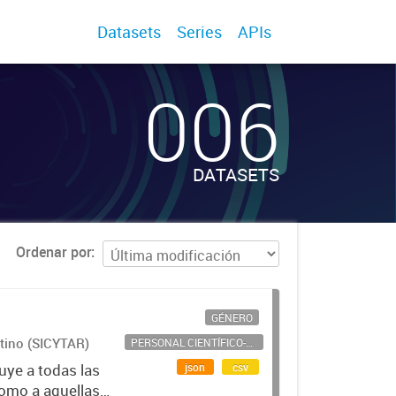
Datasets
Series
APIs
006
DATASETS
Ordenar por
GÉNERO
ntino (SICYTAR)
PERSONAL CIENTÍFICO-TECNOLÓGICO
json
csv
uye a todas las
como a aquellas