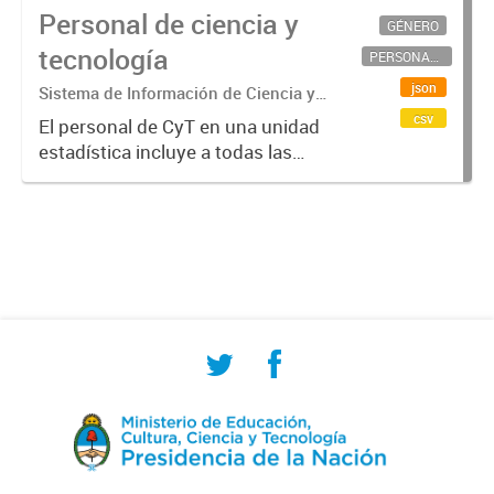
Personal de ciencia y
GÉNERO
tecnología
PERSONAL CIENTÍFICO-TECNOLÓGICO
json
Sistema de Información de Ciencia y
Tecnología Argentino (SICYTAR)
csv
El personal de CyT en una unidad
estadística incluye a todas las
personas involucradas
directamente en I+D así como a
aquellas que brindan servicios
directos para las actividades de I +
D (como...