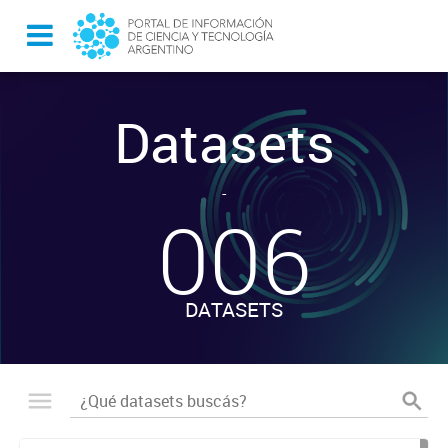
Datasets
-
006
DATASETS