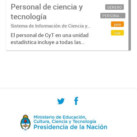
Personal de ciencia y
GÉNERO
tecnología
PERSONAL CIENTÍFICO-TECNOLÓGICO
json
Sistema de Información de Ciencia y
Tecnología Argentino (SICYTAR)
csv
El personal de CyT en una unidad
estadística incluye a todas las
personas involucradas
directamente en I+D así como a
aquellas que brindan servicios
directos para las actividades de I +
D (como...