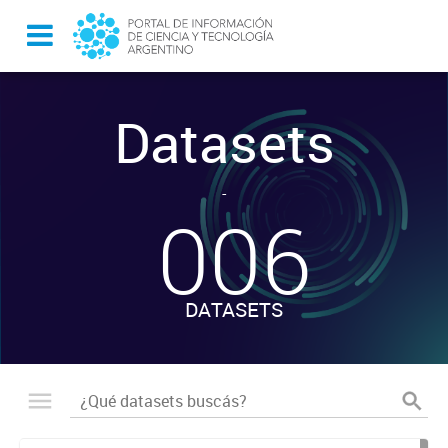
Datasets
-
006
DATASETS