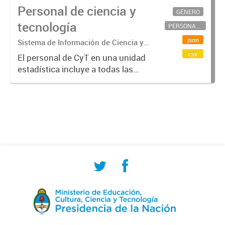
Personal de ciencia y
GÉNERO
tecnología
PERSONAL CIENTÍFICO-TECNOLÓGICO
json
Sistema de Información de Ciencia y
Tecnología Argentino (SICYTAR)
csv
El personal de CyT en una unidad
estadística incluye a todas las
personas involucradas
directamente en I+D así como a
aquellas que brindan servicios
directos para las actividades de I +
D (como...