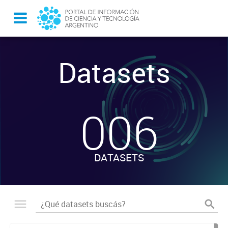
Datasets
-
006
DATASETS