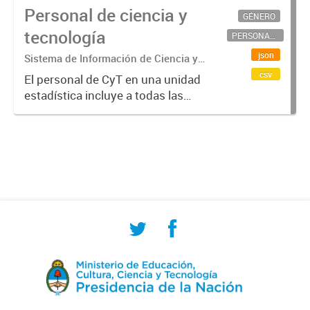
Personal de ciencia y
GÉNERO
tecnología
PERSONAL CIENTÍFICO-TECNOLÓGICO
json
Sistema de Información de Ciencia y
Tecnología Argentino (SICYTAR)
csv
El personal de CyT en una unidad
estadística incluye a todas las
personas involucradas
directamente en I+D así como a
aquellas que brindan servicios
directos para las actividades de I +
D (como...