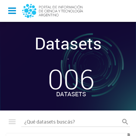
Datasets
-
006
DATASETS