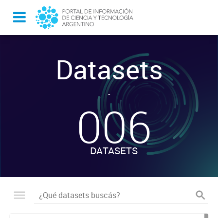
Datasets
-
006
DATASETS