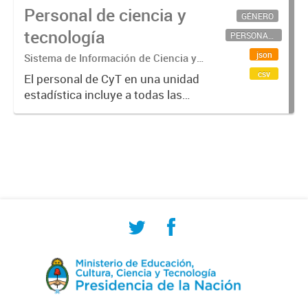
Personal de ciencia y
GÉNERO
tecnología
PERSONAL CIENTÍFICO-TECNOLÓGICO
json
Sistema de Información de Ciencia y
Tecnología Argentino (SICYTAR)
csv
El personal de CyT en una unidad
estadística incluye a todas las
personas involucradas
directamente en I+D así como a
aquellas que brindan servicios
directos para las actividades de I +
D (como...