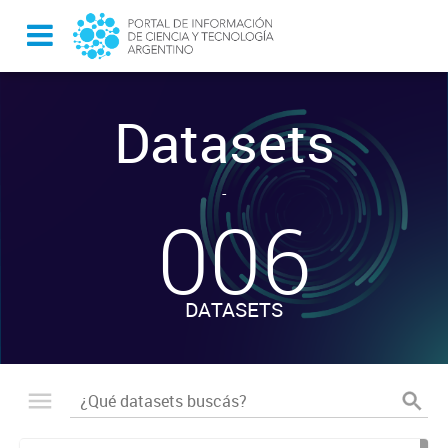
Datasets
-
006
DATASETS