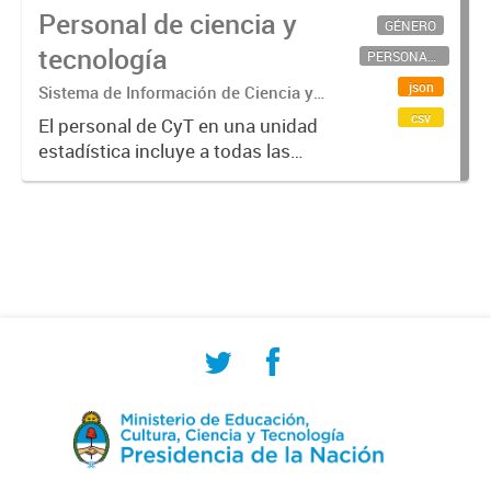
Personal de ciencia y
GÉNERO
tecnología
PERSONAL CIENTÍFICO-TECNOLÓGICO
json
Sistema de Información de Ciencia y
Tecnología Argentino (SICYTAR)
csv
El personal de CyT en una unidad
estadística incluye a todas las
personas involucradas
directamente en I+D así como a
aquellas que brindan servicios
directos para las actividades de I +
D (como...