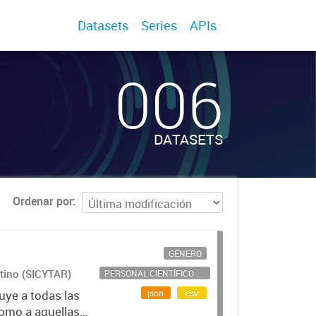
Datasets
Series
APIs
006
DATASETS
Ordenar por
GÉNERO
ntino (SICYTAR)
PERSONAL CIENTÍFICO-TECNOLÓGICO
json
csv
uye a todas las
como a aquellas