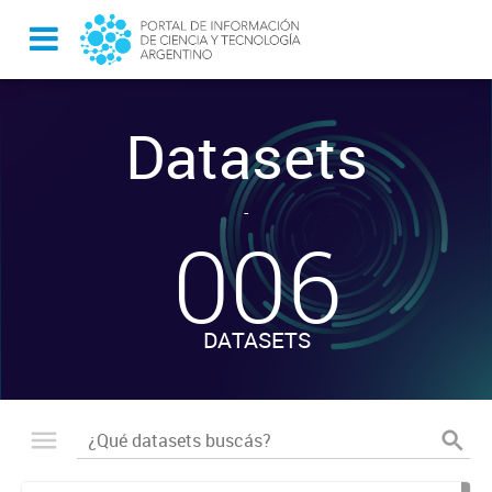
Datasets
-
006
DATASETS