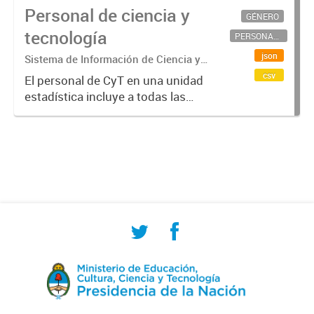
Personal de ciencia y
GÉNERO
tecnología
PERSONAL CIENTÍFICO-TECNOLÓGICO
json
Sistema de Información de Ciencia y
Tecnología Argentino (SICYTAR)
csv
El personal de CyT en una unidad
estadística incluye a todas las
personas involucradas
directamente en I+D así como a
aquellas que brindan servicios
directos para las actividades de I +
D (como...