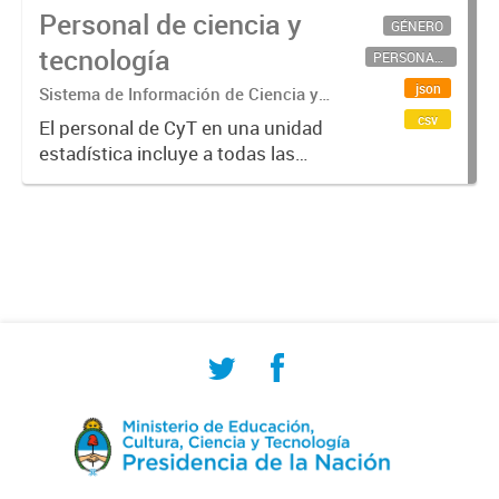
Personal de ciencia y
GÉNERO
tecnología
PERSONAL CIENTÍFICO-TECNOLÓGICO
json
Sistema de Información de Ciencia y
Tecnología Argentino (SICYTAR)
csv
El personal de CyT en una unidad
estadística incluye a todas las
personas involucradas
directamente en I+D así como a
aquellas que brindan servicios
directos para las actividades de I +
D (como...