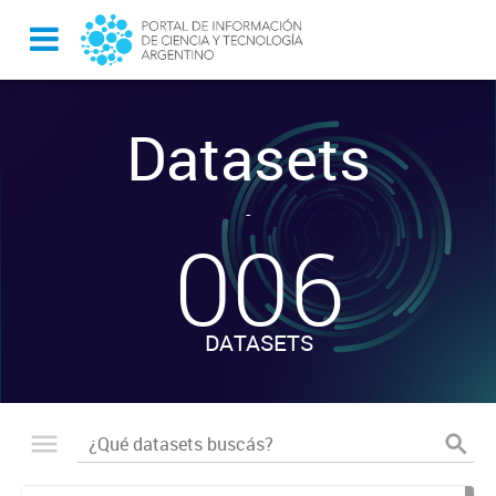
Datasets
-
006
DATASETS