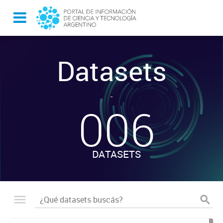
Datasets
-
006
DATASETS