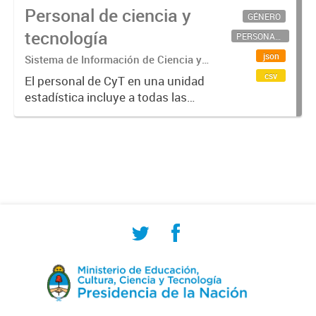
Personal de ciencia y
GÉNERO
tecnología
PERSONAL CIENTÍFICO-TECNOLÓGICO
json
Sistema de Información de Ciencia y
Tecnología Argentino (SICYTAR)
csv
El personal de CyT en una unidad
estadística incluye a todas las
personas involucradas
directamente en I+D así como a
aquellas que brindan servicios
directos para las actividades de I +
D (como...