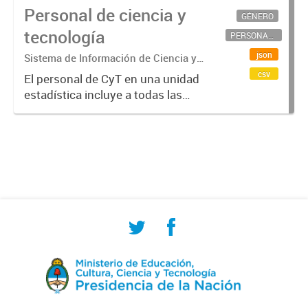
Personal de ciencia y
GÉNERO
tecnología
PERSONAL CIENTÍFICO-TECNOLÓGICO
json
Sistema de Información de Ciencia y
Tecnología Argentino (SICYTAR)
csv
El personal de CyT en una unidad
estadística incluye a todas las
personas involucradas
directamente en I+D así como a
aquellas que brindan servicios
directos para las actividades de I +
D (como...