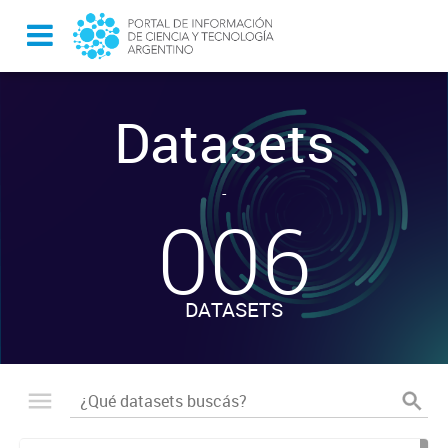
Datasets
-
006
DATASETS