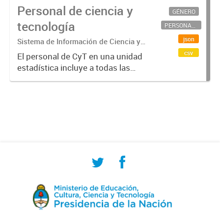
Personal de ciencia y
GÉNERO
tecnología
PERSONAL CIENTÍFICO-TECNOLÓGICO
json
Sistema de Información de Ciencia y
Tecnología Argentino (SICYTAR)
csv
El personal de CyT en una unidad
estadística incluye a todas las
personas involucradas
directamente en I+D así como a
aquellas que brindan servicios
directos para las actividades de I +
D (como...