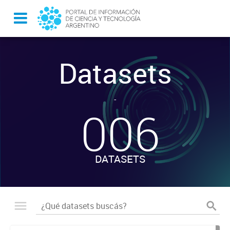
Datasets
-
006
DATASETS