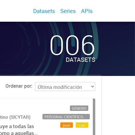
Datasets
Series
APIs
006
DATASETS
Ordenar por
GÉNERO
ntino (SICYTAR)
PERSONAL CIENTÍFICO-TECNOLÓGICO
json
csv
uye a todas las
como a aquellas