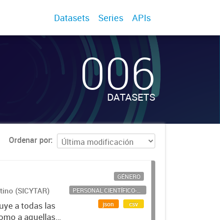
Datasets
Series
APIs
006
DATASETS
Ordenar por
GÉNERO
ntino (SICYTAR)
PERSONAL CIENTÍFICO-TECNOLÓGICO
json
csv
uye a todas las
como a aquellas