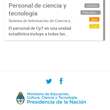
Personal de ciencia y
GÉNERO
tecnología
PERSONAL CIENTÍFICO-TECNOLÓGICO
json
Sistema de Información de Ciencia y
Tecnología Argentino (SICYTAR)
csv
El personal de CyT en una unidad
estadística incluye a todas las
personas involucradas
directamente en I+D así como a
aquellas que brindan servicios
directos para las actividades de I +
D (como...