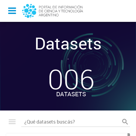
Datasets
-
006
DATASETS