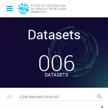
Datasets
-
006
DATASETS