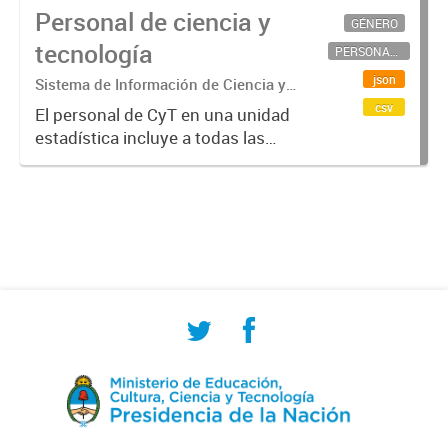
Personal de ciencia y
GÉNERO
tecnología
PERSONAL CIENTÍFICO-TECNOLÓGICO
json
Sistema de Información de Ciencia y
Tecnología Argentino (SICYTAR)
csv
El personal de CyT en una unidad
estadística incluye a todas las
personas involucradas
directamente en I+D así como a
aquellas que brindan servicios
directos para las actividades de I +
D (como...