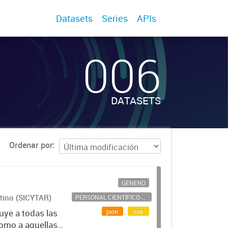
Datasets
Series
APIs
006
DATASETS
Ordenar por
GÉNERO
ntino (SICYTAR)
PERSONAL CIENTÍFICO-TECNOLÓGICO
json
csv
uye a todas las
como a aquellas