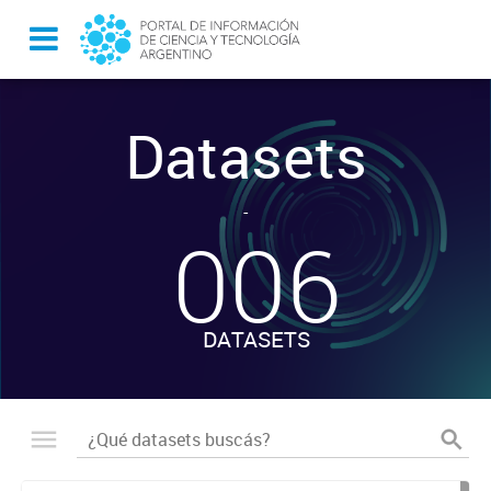
Datasets
-
006
DATASETS