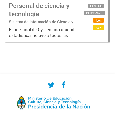
Personal de ciencia y
GÉNERO
tecnología
PERSONAL CIENTÍFICO-TECNOLÓGICO
json
Sistema de Información de Ciencia y
Tecnología Argentino (SICYTAR)
csv
El personal de CyT en una unidad
estadística incluye a todas las
personas involucradas
directamente en I+D así como a
aquellas que brindan servicios
directos para las actividades de I +
D (como...