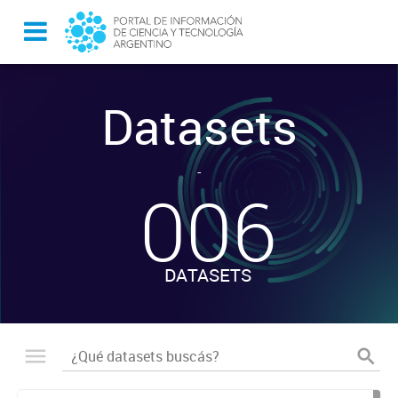
Datasets
-
006
DATASETS