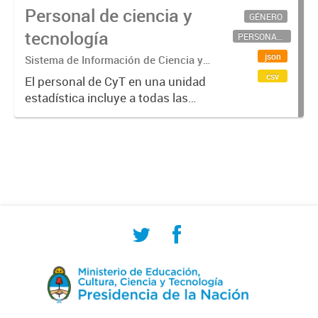
Personal de ciencia y
GÉNERO
tecnología
PERSONAL CIENTÍFICO-TECNOLÓGICO
json
Sistema de Información de Ciencia y
Tecnología Argentino (SICYTAR)
csv
El personal de CyT en una unidad
estadística incluye a todas las
personas involucradas
directamente en I+D así como a
aquellas que brindan servicios
directos para las actividades de I +
D (como...