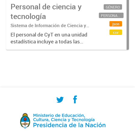
Personal de ciencia y
GÉNERO
tecnología
PERSONAL CIENTÍFICO-TECNOLÓGICO
json
Sistema de Información de Ciencia y
Tecnología Argentino (SICYTAR)
csv
El personal de CyT en una unidad
estadística incluye a todas las
personas involucradas
directamente en I+D así como a
aquellas que brindan servicios
directos para las actividades de I +
D (como...