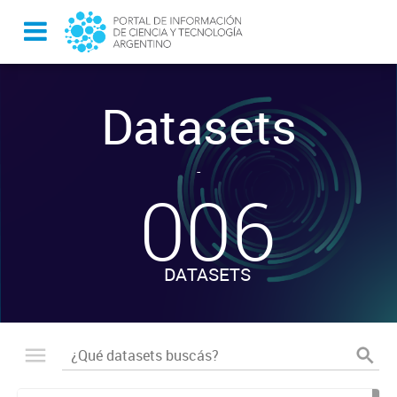
Datasets
-
006
DATASETS