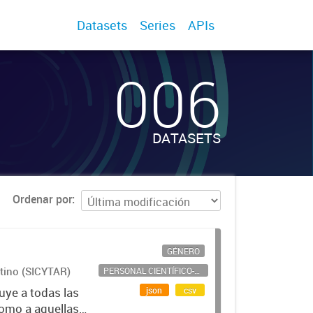
Datasets
Series
APIs
006
DATASETS
Ordenar por
GÉNERO
ntino (SICYTAR)
PERSONAL CIENTÍFICO-TECNOLÓGICO
json
csv
uye a todas las
como a aquellas