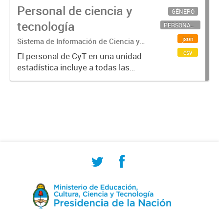
Personal de ciencia y
GÉNERO
tecnología
PERSONAL CIENTÍFICO-TECNOLÓGICO
json
Sistema de Información de Ciencia y
Tecnología Argentino (SICYTAR)
csv
El personal de CyT en una unidad
estadística incluye a todas las
personas involucradas
directamente en I+D así como a
aquellas que brindan servicios
directos para las actividades de I +
D (como...