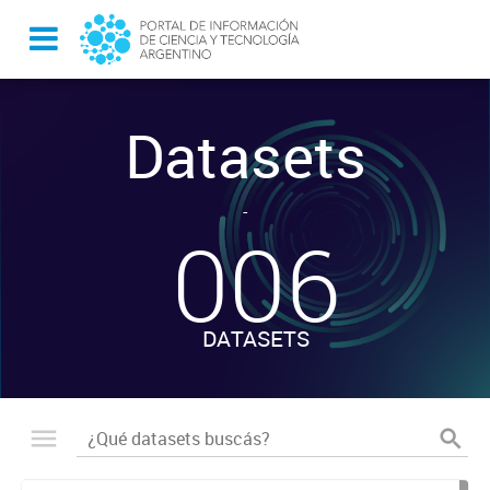
Datasets
-
006
DATASETS