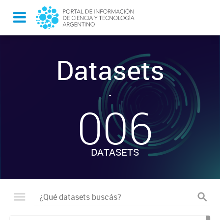
Datasets
-
006
DATASETS