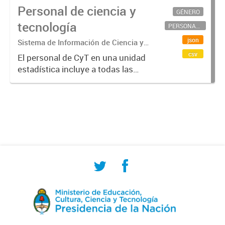
Personal de ciencia y
GÉNERO
tecnología
PERSONAL CIENTÍFICO-TECNOLÓGICO
json
Sistema de Información de Ciencia y
Tecnología Argentino (SICYTAR)
csv
El personal de CyT en una unidad
estadística incluye a todas las
personas involucradas
directamente en I+D así como a
aquellas que brindan servicios
directos para las actividades de I +
D (como...