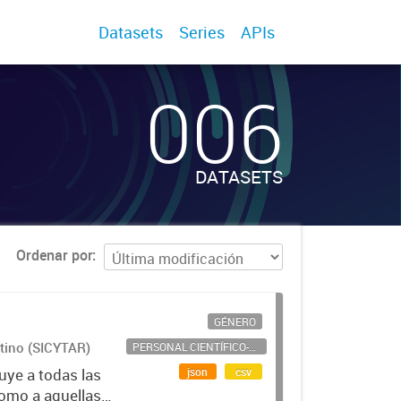
Datasets
Series
APIs
006
DATASETS
Ordenar por
GÉNERO
ntino (SICYTAR)
PERSONAL CIENTÍFICO-TECNOLÓGICO
json
csv
uye a todas las
como a aquellas