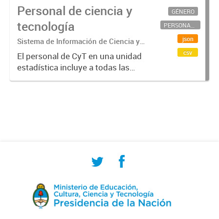
Personal de ciencia y
GÉNERO
tecnología
PERSONAL CIENTÍFICO-TECNOLÓGICO
json
Sistema de Información de Ciencia y
Tecnología Argentino (SICYTAR)
csv
El personal de CyT en una unidad
estadística incluye a todas las
personas involucradas
directamente en I+D así como a
aquellas que brindan servicios
directos para las actividades de I +
D (como...