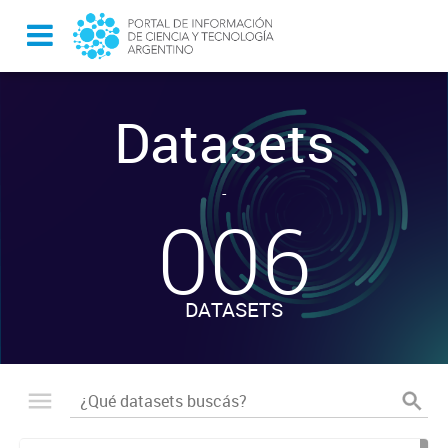
Datasets
-
006
DATASETS