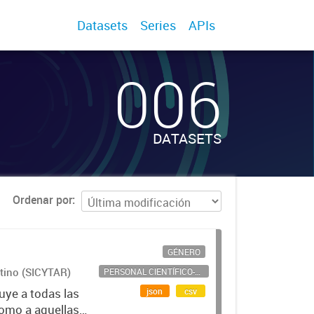
Datasets
Series
APIs
006
DATASETS
Ordenar por
GÉNERO
ntino (SICYTAR)
PERSONAL CIENTÍFICO-TECNOLÓGICO
json
csv
uye a todas las
como a aquellas