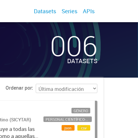
Datasets
Series
APIs
006
DATASETS
Ordenar por
GÉNERO
ntino (SICYTAR)
PERSONAL CIENTÍFICO-TECNOLÓGICO
json
csv
uye a todas las
como a aquellas