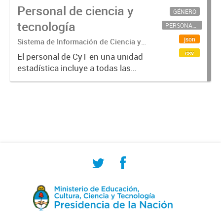
Personal de ciencia y
GÉNERO
tecnología
PERSONAL CIENTÍFICO-TECNOLÓGICO
json
Sistema de Información de Ciencia y
Tecnología Argentino (SICYTAR)
csv
El personal de CyT en una unidad
estadística incluye a todas las
personas involucradas
directamente en I+D así como a
aquellas que brindan servicios
directos para las actividades de I +
D (como...