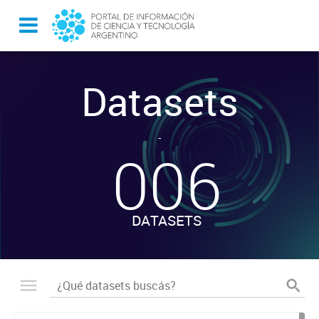
Datasets
-
006
DATASETS