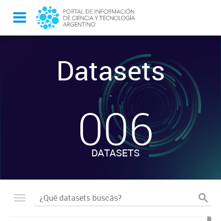
Datasets
-
006
DATASETS