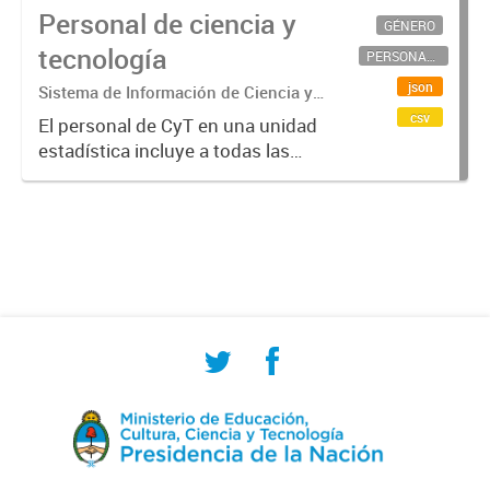
Personal de ciencia y
GÉNERO
tecnología
PERSONAL CIENTÍFICO-TECNOLÓGICO
json
Sistema de Información de Ciencia y
Tecnología Argentino (SICYTAR)
csv
El personal de CyT en una unidad
estadística incluye a todas las
personas involucradas
directamente en I+D así como a
aquellas que brindan servicios
directos para las actividades de I +
D (como...