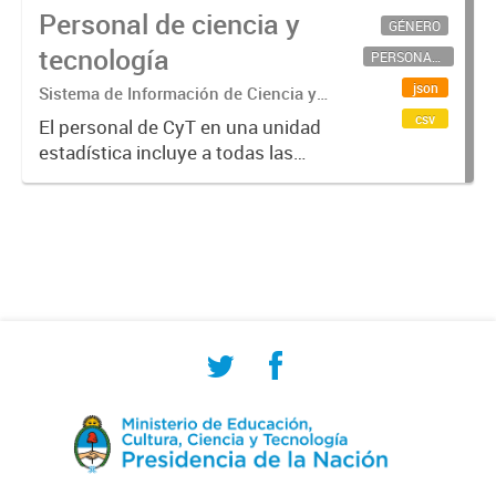
Personal de ciencia y
GÉNERO
tecnología
PERSONAL CIENTÍFICO-TECNOLÓGICO
json
Sistema de Información de Ciencia y
Tecnología Argentino (SICYTAR)
csv
El personal de CyT en una unidad
estadística incluye a todas las
personas involucradas
directamente en I+D así como a
aquellas que brindan servicios
directos para las actividades de I +
D (como...