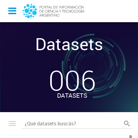
Datasets
-
006
DATASETS