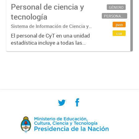
Personal de ciencia y
GÉNERO
tecnología
PERSONAL CIENTÍFICO-TECNOLÓGICO
json
Sistema de Información de Ciencia y
Tecnología Argentino (SICYTAR)
csv
El personal de CyT en una unidad
estadística incluye a todas las
personas involucradas
directamente en I+D así como a
aquellas que brindan servicios
directos para las actividades de I +
D (como...