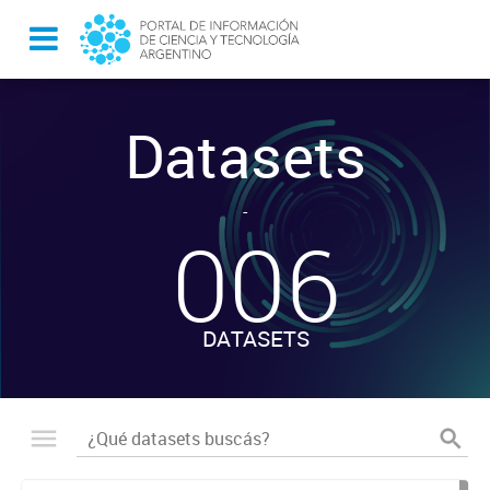
Datasets
-
006
DATASETS