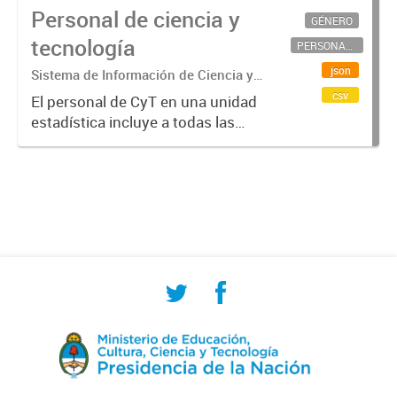
Personal de ciencia y
GÉNERO
tecnología
PERSONAL CIENTÍFICO-TECNOLÓGICO
json
Sistema de Información de Ciencia y
Tecnología Argentino (SICYTAR)
csv
El personal de CyT en una unidad
estadística incluye a todas las
personas involucradas
directamente en I+D así como a
aquellas que brindan servicios
directos para las actividades de I +
D (como...