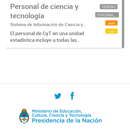
Personal de ciencia y
GÉNERO
tecnología
PERSONAL CIENTÍFICO-TECNOLÓGICO
json
Sistema de Información de Ciencia y
Tecnología Argentino (SICYTAR)
csv
El personal de CyT en una unidad
estadística incluye a todas las
personas involucradas
directamente en I+D así como a
aquellas que brindan servicios
directos para las actividades de I +
D (como...