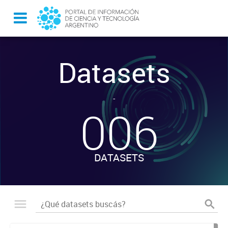
Datasets
-
006
DATASETS