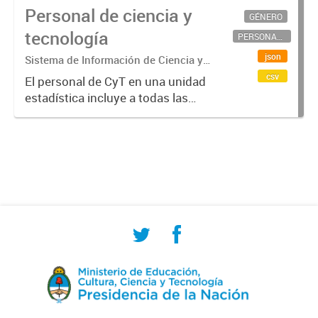
Personal de ciencia y
GÉNERO
tecnología
PERSONAL CIENTÍFICO-TECNOLÓGICO
json
Sistema de Información de Ciencia y
Tecnología Argentino (SICYTAR)
csv
El personal de CyT en una unidad
estadística incluye a todas las
personas involucradas
directamente en I+D así como a
aquellas que brindan servicios
directos para las actividades de I +
D (como...