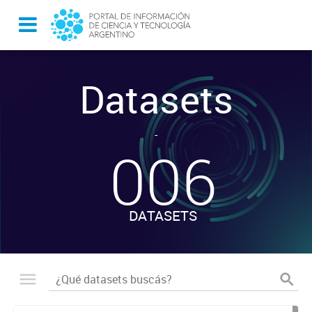
Datasets
-
006
DATASETS