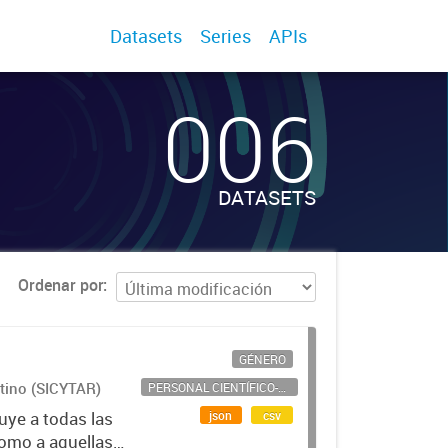
Datasets
Series
APIs
006
DATASETS
Ordenar por
GÉNERO
ntino (SICYTAR)
PERSONAL CIENTÍFICO-TECNOLÓGICO
json
csv
uye a todas las
como a aquellas