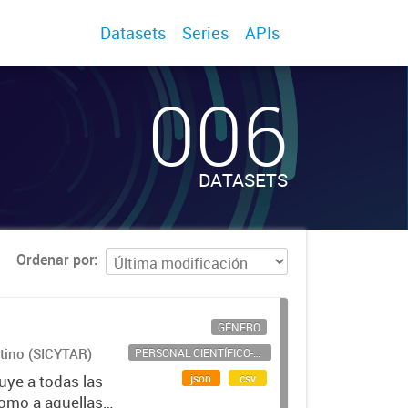
Datasets
Series
APIs
006
DATASETS
Ordenar por
GÉNERO
ntino (SICYTAR)
PERSONAL CIENTÍFICO-TECNOLÓGICO
json
csv
uye a todas las
como a aquellas