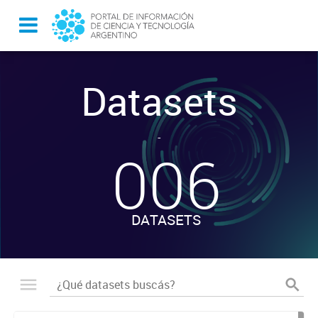
Datasets
-
006
DATASETS