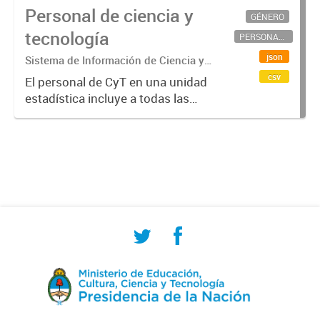
Personal de ciencia y
GÉNERO
tecnología
PERSONAL CIENTÍFICO-TECNOLÓGICO
json
Sistema de Información de Ciencia y
Tecnología Argentino (SICYTAR)
csv
El personal de CyT en una unidad
estadística incluye a todas las
personas involucradas
directamente en I+D así como a
aquellas que brindan servicios
directos para las actividades de I +
D (como...