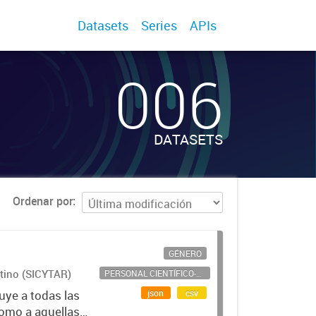
Datasets
Series
APIs
006
DATASETS
Ordenar por
GÉNERO
ntino (SICYTAR)
PERSONAL CIENTÍFICO-TECNOLÓGICO
json
csv
uye a todas las
como a aquellas