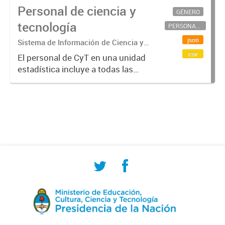
Personal de ciencia y
GÉNERO
tecnología
PERSONAL CIENTÍFICO-TECNOLÓGICO
json
Sistema de Información de Ciencia y
Tecnología Argentino (SICYTAR)
csv
El personal de CyT en una unidad
estadística incluye a todas las
personas involucradas
directamente en I+D así como a
aquellas que brindan servicios
directos para las actividades de I +
D (como...