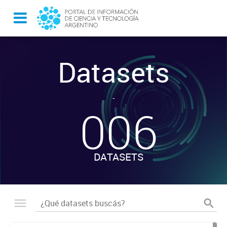
Datasets
-
006
DATASETS