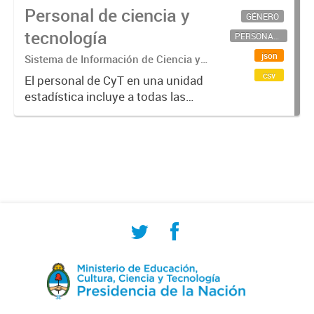
Personal de ciencia y
GÉNERO
tecnología
PERSONAL CIENTÍFICO-TECNOLÓGICO
json
Sistema de Información de Ciencia y
Tecnología Argentino (SICYTAR)
csv
El personal de CyT en una unidad
estadística incluye a todas las
personas involucradas
directamente en I+D así como a
aquellas que brindan servicios
directos para las actividades de I +
D (como...