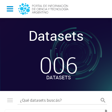
Datasets
-
006
DATASETS