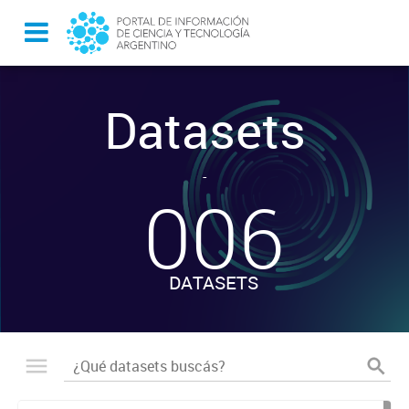
Datasets
-
006
DATASETS