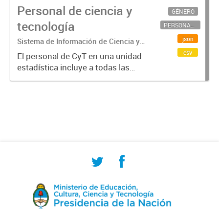
Personal de ciencia y
GÉNERO
tecnología
PERSONAL CIENTÍFICO-TECNOLÓGICO
json
Sistema de Información de Ciencia y
Tecnología Argentino (SICYTAR)
csv
El personal de CyT en una unidad
estadística incluye a todas las
personas involucradas
directamente en I+D así como a
aquellas que brindan servicios
directos para las actividades de I +
D (como...