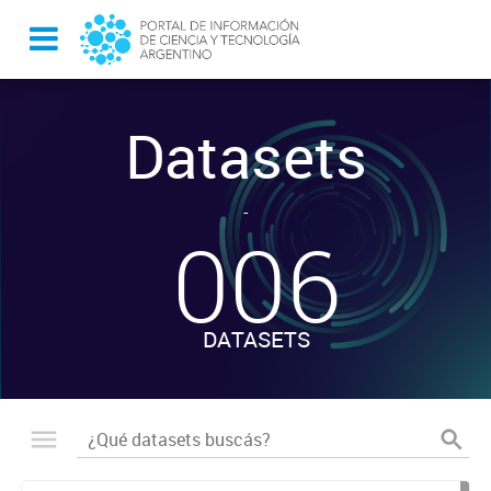
Datasets
-
006
DATASETS