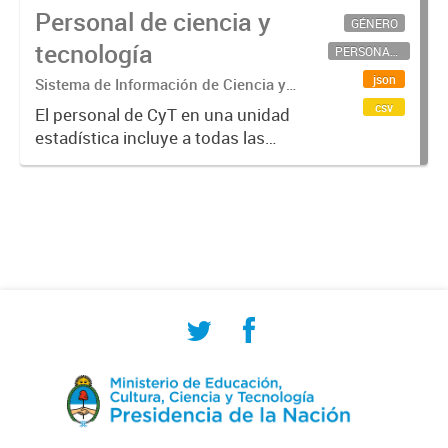
Personal de ciencia y
GÉNERO
tecnología
PERSONAL CIENTÍFICO-TECNOLÓGICO
json
Sistema de Información de Ciencia y
Tecnología Argentino (SICYTAR)
csv
El personal de CyT en una unidad
estadística incluye a todas las
personas involucradas
directamente en I+D así como a
aquellas que brindan servicios
directos para las actividades de I +
D (como...